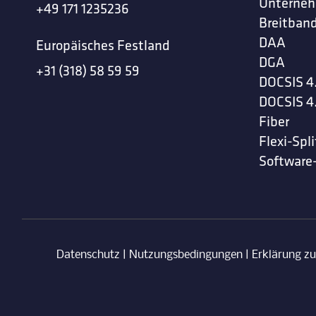
Unterne
+49 171 1235236
Breitband
DAA
Europäisches Festland
DGA
+31 (318) 58 59 59
DOCSIS 4
DOCSIS 4
Fiber
Flexi-Spli
Software
Datenschutz
|
Nutzungsbedingungen
|
Erklärung z