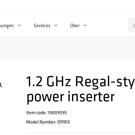
Su
sungen
Services
Über
na
1.2 GHz Regal-sty
power inserter
Item code: 19009595
Model Number: OPIRX