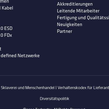
hmen
Akkreditierungen
 Kabel
Leitende Mitarbeiter
Fertigung und Qualitätss
Neuigkeiten
.0 ESD
Partner
.0 FDx
t
-defined Netzwerke
u Sklaverei und Menschenhandel
|
Verhaltenskodex für Lieferan
Diversitätspolitik