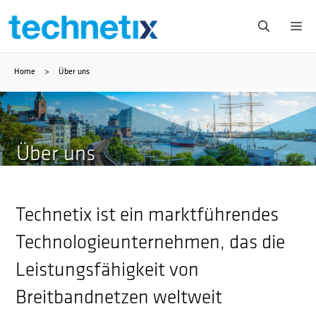
Zum
Me
Inhalt
Home
>
Über uns
springen
Über uns
Technetix ist ein marktführendes
Technologieunternehmen, das die
Leistungsfähigkeit von
Breitbandnetzen weltweit