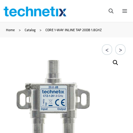
Zum
Me
Inhalt
Home
>
Catalog
>
CORE 1-WAY INLINE TAP 20DB 1.8GHZ
springen
<
>