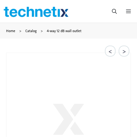
Saltar
Me
al
Home
>
Catalog
>
4-way 12 dB wall outlet
contenido
<
>