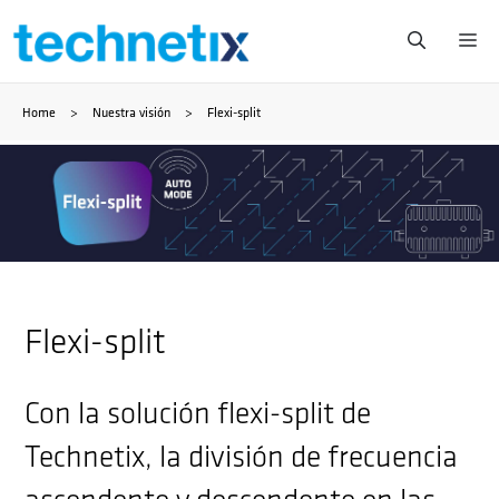
Saltar
Me
al
Home
>
Nuestra visión
>
Flexi-split
contenido
Flexi-split
Con la solución flexi-split de
Technetix, la división de frecuencia