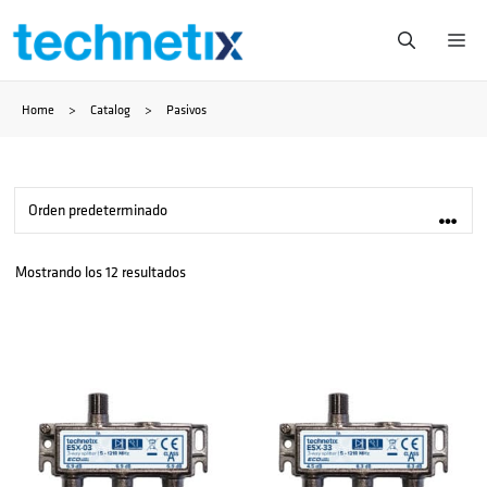
Saltar
Me
al
Home
>
Catalog
>
Pasivos
contenido
Mostrando los 12 resultados