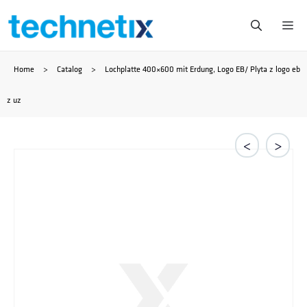
Saltar
Me
al
Home
>
Catalog
>
Lochplatte 400×600 mit Erdung, Logo EB/ Plyta z logo eb
contenido
z uz
<
>