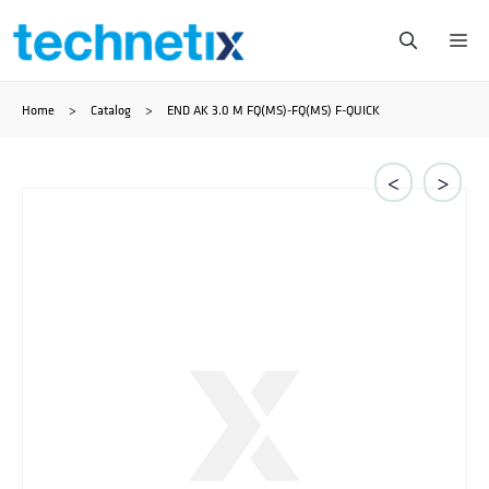
Saltar
Me
al
Home
>
Catalog
>
END AK 3.0 M FQ(MS)-FQ(MS) F-QUICK
contenido
<
>